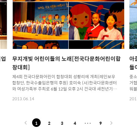
로거협동조합이 중소기업유통센터와 협약해서 정찰가보다
3층
는
64% 저렴하게 공급하는 명품 선글라스 비씨비걸스
적으
[BCBGIRLS] 정찰가 135,000 짜리를 지금 백화점에서는 특
대한
가로 95,000원에 판매 중~~ 하지만 우리 파워블로거협..
원으
..
기업
무지개빛 어린이들의 노래[전국다문화어린이합
아
창대회]
들
제4회 전국다문화어린이 합창대회 성황리에 개최(레인보우
중소
합창단, 한국수출입은행의 후원) 호미숙 (사)한국다문화센터
거협
와 여성가족부 주최로 6월 12일 오후 2시 건국대 새천년기념
워블
해
관에서 제4회 전국다문화어린이 합창대회가 열렸다. 이 합창
워블
2013.06.14
201
대회는 다문화가정 자녀들과 일반가정 자녀들이 함께 어울리
중소
는 자리를 마련한다는 취지에서 4년 전부터 매년 열리고 있
공동
다. 한국파워블로거협동조합에서(파워블로거얼라이언스)는
에서
2011년도 합창대회를 취재한 적이 있었고 이번에도 사전홍
로거
1
2
3
4
···
9
보 및 현장 취재를 맡아 움직였다. 시간이 지날수록 더 많은 참
인 
여 관심이 절실하게 느낀 대회였다. 다문화는 특별함이 아니
소기