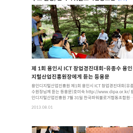
제 1회 용인시 ICT 창업경진대회-유종수 용
지털산업진흥원장에게 듣는 등용문
용인디지털산업진흥원 제1회 용인시 ICT 창업경진대회(유
수원장님께 듣는 등용문)호미숙 http://www.dipa.or.kr/ 
인디지털산업진흥원 7월 31일 한국파워블로거협동조합원
은 용인에 있는 용인디지털산업진흥원을 방문하게 되었다. 
2013.08.01
번 방문 8월 한 달간 진행되는 “제1회 용인시 ICT 창업경진
회” 홍보 및 유종수 용인시디지털산업진흥원 원장님을 뵙고
ICT에 관한 자세한 설명을 들을 수 있는 기회를 갖았다. 또한
우리들 블로거들도 1인 창조기업인으로 거듭날 수 있는 사업