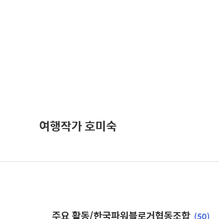
여행작가 호미숙
주요 활동/한국파워블로거협동조합
(50)