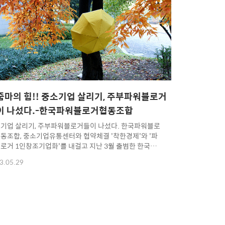
에 있는 럭셔리한 공간 하늘정원에서 은밀하게 또는 공개
로 한국파워블로거협동조합원들의 비상하는 날개짓에
 포부와 계획에 따른 지난 4개월간 파워블로거협동조합
로 느낀 점들과 앞으로 어떻게 해야 할 지 머리를 맞대고
줌마의 힘!! 중소기업 살리기, 주부파워블로거
이 나섰다.-한국파워블로거협동조합
기업 살리기, 주부파워블로거들이 나섰다. 한국파워블로
동조합, 중소기업유통센터와 협약체결 '착한경제'와 '파
로거 1인창조기업화'를 내걸고 지난 3월 출범한 한국파
로거협동조합(이사장 양지혜)이, 23일 중소기업청 산하
3.05.29
기업유통센터와 협약을 체결하고, 중소기업제품 홍보 및
구매사업을 본격 개시할 예정이다. 네이버, 다음등 포털
 공인된 30-50주부파워블로거들이 주력인 한국파워블
협동조합은, 오는 6월부터 각자의 블로그에 직거래장터
'파워블로거스토리마켓'을 개설하고, 서울 목동에 있는 중
업전용백화점인 '행복한세상 백화점'에서 판매하는 우수