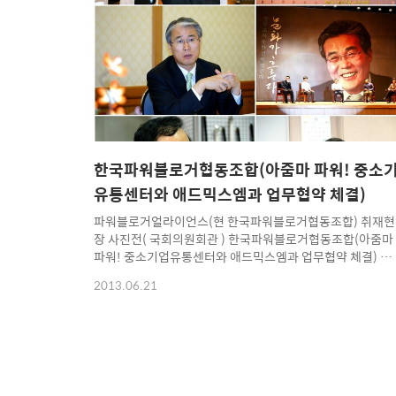
가로의 등용문이 될 수 있는 기회라고 한다. 8년간 블로거를
운영한 호미도 이번 기회에 획기적인 아이디어를 내볼까하
도전하고픈 마음이 들었다. 또한 한국파워블로거협동조합의
이름으로 경진대회에 참여하고자 뜻을 모았다. 누구나 지..
한국파워블로거협동조합(아줌마 파워! 중소
유통센터와 애드믹스엠과 업무협약 체결)
파워블로거얼라이언스(현 한국파워블로거협동조합) 취재현
장 사진전( 국회의원회관 ) 한국파워블로거협동조합(아줌마
파워! 중소기업유통센터와 애드믹스엠과 업무협약 체결) 호
미숙 파워블로거들이 모여 지난 3년 간 다양한 취재를 진행
2013.06.21
왔으며 특히 여행, 축제, 문화, 예술, 역사, 인물, 공연, 기업 등
전국의 곳곳에서 열리는 각 종 행사와 문화 등 지자체에서 주
관하는 축제 현장을 찾아 취재 및 홍보해왔다. 지난 3년 간 활
동상황을 보면 참으로 다양하고 많은 분야를 취재해서 널리
알리는데 큰 몫을 해냈다. 2013년도에는 한국파워블로거협
동조합을 설립하면서 새로운 도약의 길을 나서고 있다. 착한