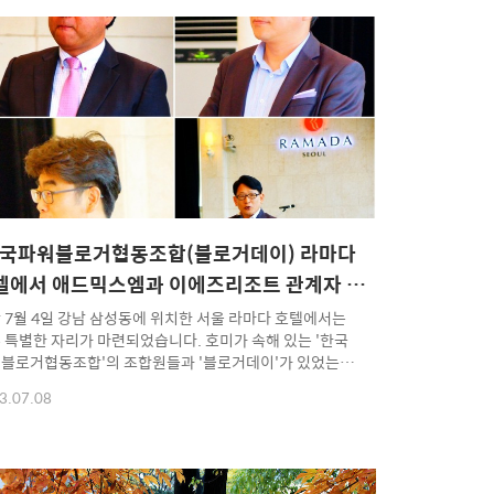
한국파워블로거협동조합(블로거데이) 라마다
텔에서 애드믹스엠과 이에즈리조트 관계자 회
 7월 4일 강남 삼성동에 위치한 서울 라마다 호텔에서는
 특별한 자리가 마련되었습니다. 호미가 속해 있는 '한국
블로거협동조합'의 조합원들과 '블로거데이'가 있었는데
 이 자리는 협동조합 활성화 방안에 대한 조합원간의 발전
3.07.08
수다가 있었던 자리였지요. 평소 같으면 취재하느라 사진
부터 준비하고 앉으나 서나 셔터 누르기 바빴지요. 하지만
은 우리들만의 포부를 꿈꾸는 사람들의 회동이었지요. 라
서울 http://www.ramadaseoul.co.kr 라마다 서울의