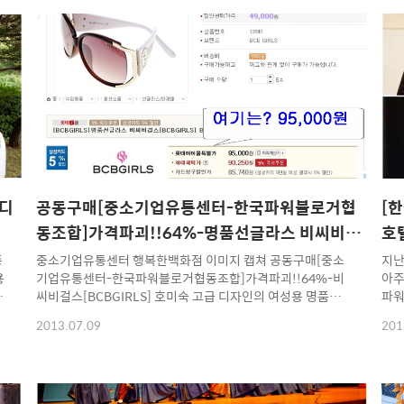
인디
공동구매[중소기업유통센터-한국파워블로거협
[
동조합]가격파괴!!64%-명품선글라스 비씨비걸
호
스[BCBGIRLS]
동]
종
중소기업유통센터 행복한백화점 이미지 캡쳐 공동구매[중소
지난
용
기업유통센터-한국파워블로거협동조합]가격파괴!!64%-비
아주
들
씨비걸스[BCBGIRLS] 호미숙 고급 디자인의 여성용 명품선
파워
이
글라스 비씨비걸스[BCBGIRLS] 무료배송 시중가 135,000
요.
2013.07.09
201
대
짜리를 64% 최저가로 공급하는 49,000원 !!!! 파워블로거스
적 
토리마켓~~~ 뜨거운 여름 가족과 연인과 친구들!! 즐거운 여
기 
름사냥의 필수품 선글라스!! 비씨비걸스[BCBGIRLS] (고급
이날
명품을 저렴하게 선물 할 수 있는 절호의 기회!!) 한국파워블
마다 