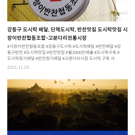
강동구 도시락 배달, 단체도시락, 반찬맛집 도시락맛집 시
장이반찬협동조합-고분다리전통시장
#시장이반찬협동조합 #강동구도시락 #도시락배달 #반찬배달 #강
동구반찬 #도시락맛집 #반찬맛집 #월3000만매출 #도시락구독 #
도시락정기배달 #반찬정기배달 #고분다리시장 도시락 구독 서비
스를 아시나요? * 링크를 누르면 시장이반찬협동조합의 상세한 내
2021.11.23
용을 알 수 있어요.*
https://in.naver.com/homi/challenge/373612149024512/37361
[네이버 인플루언서] 시장이반찬협동조합-고분다리 서울 재래시장
강동구 도시락 배달. 단체 도 시장이반찬협동조합-고분다리 서울
재래시장 강동구 도시락 배달. 단체 도시락 구독 서비스로 월 3,000
만원 매출 안녕하세요. 호미숙 여행작가입니다. 지난 1년간 강동구
의 서울 재래시장 고분다 in.naver.com * 시장이반..