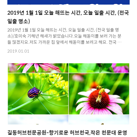
2019년 1월 1일 오늘 해뜨는 시간, 오늘 일출 시간, (전국
일출 명소)
2019년 1월 1일 오늘 해뜨는 시간, 오늘 일출 시간, (전국 일출 명
소)/호미숙 기해년 해새가 밝았습니다.오늘 해돋이를 보러 가는 분
들 많겠지요.저도 가까운 집 앞에서 해돋이를 보려고 해요. 전국 해
돋이 오늘 해뜨는 시간일출 시간을 알려드리고 전국 일출명소. 해돋
2019.01.01
이 명소의 시간도 알려드려요. 새해 복 많이 받으세요.강릉일출
07:40서울일출 07:47울릉도일출 07:31독도일출 07:31충주일출
07:41포항일출 07:33군산일출 07:43거제일출 07:33여수일출
07:36 정동진일출 07:40 하늘공원일출 07:47 울릉도일출 07:31
독도일출 07:31 태백산일출 07:38 꽃지해안공원일출 07:46 호미
곶일출 07:33 변산반도일출 07:43 간절곶일출 07:32
길동허브천문공원-향기로운 허브천국,작은 천문대 운영