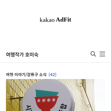
여행작가 호미숙
메
뉴
여행 이야기/강동구 소식
(42)