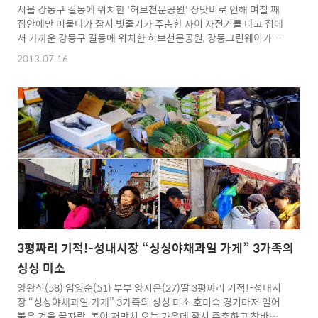
서울 강동구 길동에 위치한 '허브천문공원' 장맛비로 인해 며칠 째
집안에만 머물다가 잠시 빗줄기가 주춤한 사이 자전거를 타고 집에
서 가까운 강동구 길동에 위치한 허브천문공원, 강동그린웨이가족
캠프장, 길동생태공원과 보리밥집으로 유명한 길동맛집 ‘마드레’를
2013.07.16
다녀왔습니다. 먹구름 사이로 파란 하늘이 조금씩 보이고 구름도 바
람에 흘러가며 시원한 바람이 불어주는 허브천문공원에 도착하자
시민여러분들이 허브향이 가득한 허브천문공원을 산책하고 있었습
니다. 허브천문공원에는 수 십 종의 허브를 재배하고 있는데 관리는
자원봉사자의 봉사로만 운영이 되고 있는 곳입니다. 허브천문공원
에 올라서면 강동구 일대를 한 눈에 바라볼 수 있는 위치입니다. 허
브천문공원에는 계절마다 다양한 꽃들이 피고지고 오가는 사람들
에게 향기로움을 선사합..
3평짜리 기적!-성내시장 “싱싱야채과일 가게” 3가족의
싱싱 미소
양왕식(58) 염영순(51) 부부 양지은(27)딸 3평짜리 기적!-성내시
장 “싱싱야채과일 가게” 3가족의 싱싱 미소 호미숙 경기마저 얼어
붙은 겨울 끝자락, 봄이 저만치 오는 가운데 잠시 주춤하고 찬바람