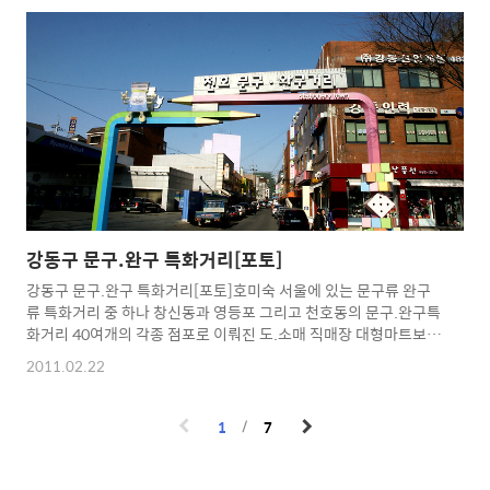
하는 가운데 응달진 골목길은 빙판 그대로 미끄러질 위험에 초긴장
으로 한걸음씩 내디뎠습니다. 매서운 추위에 시장골목도 조용하고
발길 닿는 대로 움직이다 보니 고분다리 시장을 지나 골목길에 접어
들었습니다. 시장풍경과 골목길 풍경 사진을 담다보니 유난히 재미
있는 간판들과 상호들이 눈에 들어왔습니다. 이때부터 골목길 투어
겸 센스 있고 톡톡 튀는 상호를 찾아 두 시간 이상 천호동 골목골..
강동구 문구.완구 특화거리[포토]
강동구 문구.완구 특화거리[포토]호미숙 서울에 있는 문구류 완구
류 특화거리 중 하나 창신동과 영등포 그리고 천호동의 문구.완구특
화거리 40여개의 각종 점포로 이뤄진 도.소매 직매장 대형마트보다
싸게 판매하는 곳.
2011.02.22
1
7