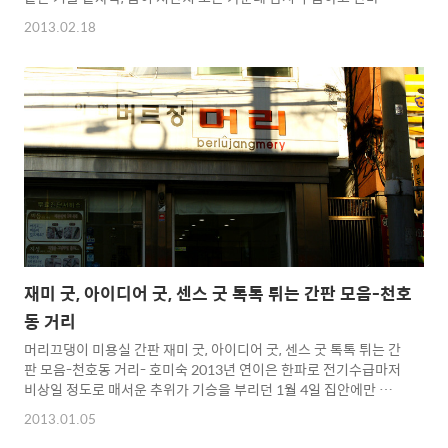
이 유난히 많이 불던 날, 설 명절 지나 손님들 발길마저 뜸한 성내시
2013.02.18
장 내 유일하게 붐비는 곳, 아저씨의 구수한 입담은 지나가는 누구
든 발길을 멈추게 하는 가게가 있다. 년 매출 1억 이상 하루 평균
400만원과 하루 최고 기록이 900만원이라는 야채가게! 아저씨는
“지남철” 이라는 별명까지 얻을 정도로 마법을 가진 싱싱야채과일
가게 성공 노하우을 알아보자 아저씨의 주식 투자로 모든 재산을 날
린 뒤, 절망의 끝에서 부여잡은 마지막 수단의 세평짜리 싱싱야채
가게, 특히 현대화되지도 않은 전통시장에서 억대의 신화..
재미 굿, 아이디어 굿, 센스 굿 톡톡 튀는 간판 모음-천호
동 거리
머리끄댕이 미용실 간판 재미 굿, 아이디어 굿, 센스 굿 톡톡 튀는 간
판 모음-천호동 거리- 호미숙 2013년 연이은 한파로 전기수급마저
비상일 정도로 매서운 추위가 기승을 부리던 1월 4일 집안에만 있
기보다 뭔가 차가움 속에 맑음을 깨우기 위해 사진기 들고 천호동
2013.01.05
골목길 투어하려 길을 나섰습니다. 한파로 최고 낮은 수은주를 기록